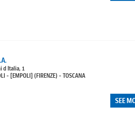
.A.
 d Italia, 1
LI - [EMPOLI]
(FIRENZE) - TOSCANA
SEE M