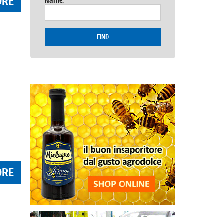
ORE
Name:
FIND
ORE