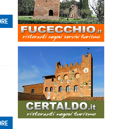
ORE
ORE