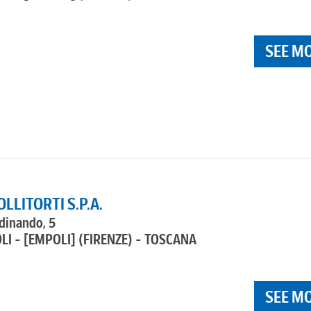
SEE M
OLLITORTI S.P.A.
rdinando, 5
LI - [EMPOLI]
(FIRENZE) - TOSCANA
SEE M