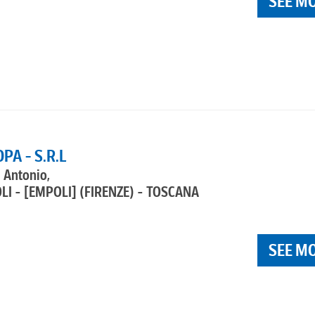
SEE M
A - S.R.L
i Antonio,
LI - [EMPOLI]
(FIRENZE) - TOSCANA
SEE M